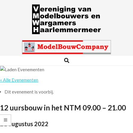
Skip
to
content
VMWH
Search
Primary
Navigation
Menu
« Alle Evenementen
Dit evenement is voorbij.
12 uursbouw in het NTM 09.00 – 21.00
21 augustus 2022