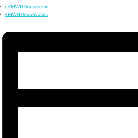
«
VMWH Bouwavond
VMWH Bouwavond
»