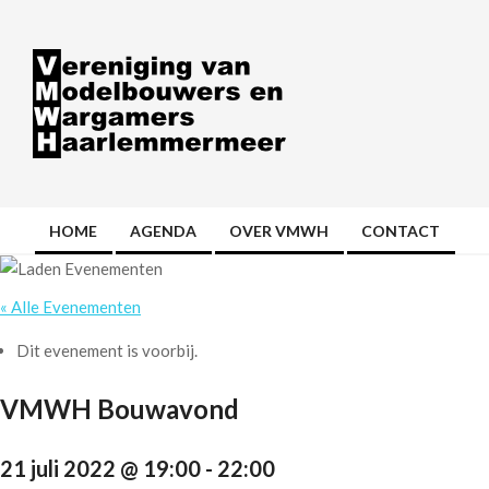
Skip
to
content
VMWH
HOME
AGENDA
OVER VMWH
CONTACT
Primary
Navigation
Menu
« Alle Evenementen
Dit evenement is voorbij.
VMWH Bouwavond
21 juli 2022 @ 19:00
-
22:00