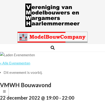
Skip
to
content
VMWH
Search
Primary
Navigation
Menu
« Alle Evenementen
Dit evenement is voorbij.
VMWH Bouwavond
22 december 2022 @ 19:00
-
22:00