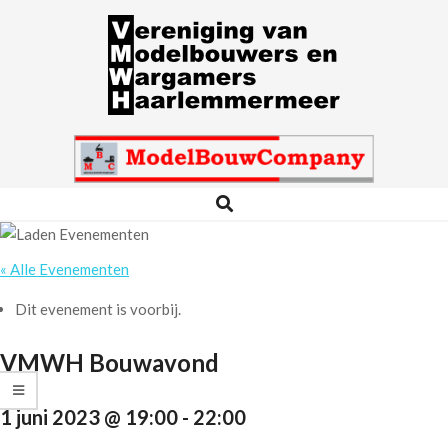
Skip
to
content
VMWH
Search
Primary
Navigation
Menu
« Alle Evenementen
Dit evenement is voorbij.
VMWH Bouwavond
1 juni 2023 @ 19:00
-
22:00