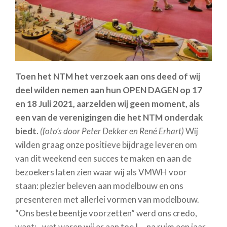
Toen het NTM het verzoek aan ons deed of wij
deel wilden nemen aan hun OPEN DAGEN op 17
en 18 Juli 2021, aarzelden wij geen moment, als
een van de verenigingen die het NTM onderdak
biedt.
(foto’s door Peter Dekker en René Erhart)
Wij
wilden graag onze positieve bijdrage leveren om
van dit weekend een succes te maken en aan de
bezoekers laten zien waar wij als VMWH voor
staan: plezier beleven aan modelbouw en ons
presenteren met allerlei vormen van modelbouw.
“Ons beste beentje voorzetten” werd ons credo,
want:.. wat waren wij er aan toe !….na ruim een jaar