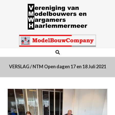
Skip
to
content
VMWH
Search
Primary
Navigation
Menu
VERSLAG / NTM Open dagen 17 en 18 Juli 2021