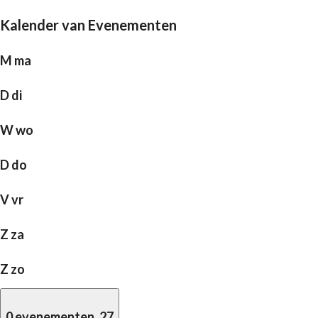
Kalender van Evenementen
M
ma
D
di
W
wo
D
do
V
vr
Z
za
Z
zo
0 evenementen,
27