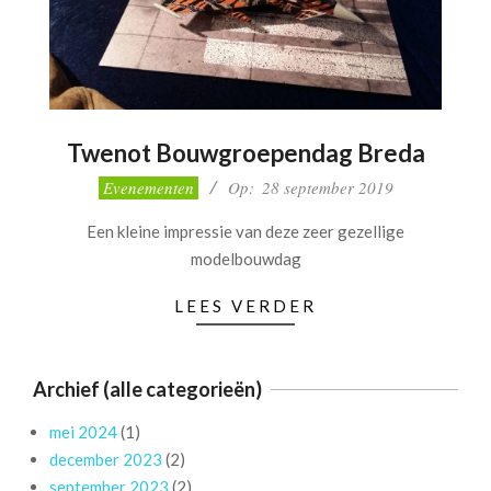
Twenot Bouwgroependag Breda
2019-
Evenementen
Op:
28 september 2019
09-
Een kleine impressie van deze zeer gezellige
28
modelbouwdag
LEES VERDER
Archief (alle categorieën)
mei 2024
(1)
december 2023
(2)
september 2023
(2)