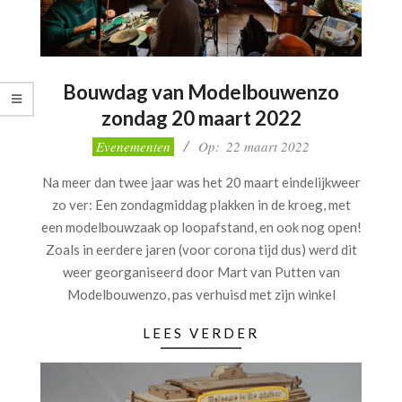
Bouwdag van Modelbouwenzo
zondag 20 maart 2022
2022-
Evenementen
Op:
22 maart 2022
03-
Na meer dan twee jaar was het 20 maart eindelijkweer
22
zo ver: Een zondagmiddag plakken in de kroeg, met
een modelbouwzaak op loopafstand, en ook nog open!
Zoals in eerdere jaren (voor corona tijd dus) werd dit
weer georganiseerd door Mart van Putten van
Modelbouwenzo, pas verhuisd met zijn winkel
LEES VERDER