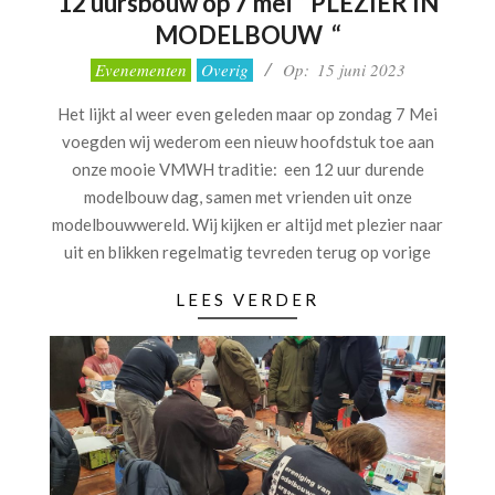
12 uursbouw op 7 mei ” PLEZIER IN
MODELBOUW “
2023-
Evenementen
Overig
Op:
15 juni 2023
06-
Het lijkt al weer even geleden maar op zondag 7 Mei
15
voegden wij wederom een nieuw hoofdstuk toe aan
onze mooie VMWH traditie: een 12 uur durende
modelbouw dag, samen met vrienden uit onze
modelbouwwereld. Wij kijken er altijd met plezier naar
uit en blikken regelmatig tevreden terug op vorige
LEES VERDER