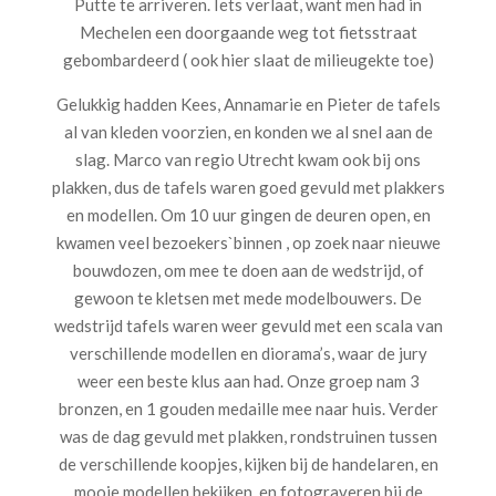
Putte te arriveren. Iets verlaat, want men had in
Mechelen een doorgaande weg tot fietsstraat
gebombardeerd ( ook hier slaat de milieugekte toe)
Gelukkig hadden Kees, Annamarie en Pieter de tafels
al van kleden voorzien, en konden we al snel aan de
slag. Marco van regio Utrecht kwam ook bij ons
plakken, dus de tafels waren goed gevuld met plakkers
en modellen. Om 10 uur gingen de deuren open, en
kwamen veel bezoekers`binnen , op zoek naar nieuwe
bouwdozen, om mee te doen aan de wedstrijd, of
gewoon te kletsen met mede modelbouwers. De
wedstrijd tafels waren weer gevuld met een scala van
verschillende modellen en diorama’s, waar de jury
weer een beste klus aan had. Onze groep nam 3
bronzen, en 1 gouden medaille mee naar huis. Verder
was de dag gevuld met plakken, rondstruinen tussen
de verschillende koopjes, kijken bij de handelaren, en
mooie modellen bekijken, en fotograveren bij de