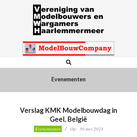
Skip
to
content
VMWH
Search
Primary
Navigation
Menu
Evenementen
Verslag KMK Modelbouwdag in
Geel, België
2024-
Evenementen
Op:
30 mei 2024
05-