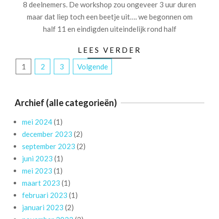
8 deelnemers. De workshop zou ongeveer 3 uur duren
maar dat liep toch een beetje uit…. we begonnen om
half 11 en eindigden uiteindelijk rond half
LEES VERDER
Berichtnavigatie
1
2
3
Volgende
Archief (alle categorieën)
mei 2024
(1)
december 2023
(2)
september 2023
(2)
juni 2023
(1)
mei 2023
(1)
maart 2023
(1)
februari 2023
(1)
januari 2023
(2)